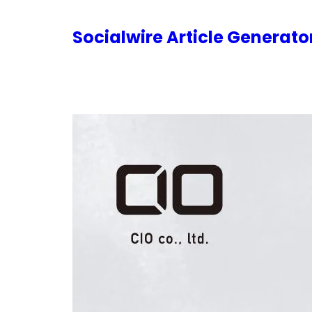
内
容
Socialwire Article Generat
を
ス
キ
ッ
プ