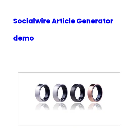
内
容
を
Socialwire Article Generator
ス
キ
demo
ッ
プ