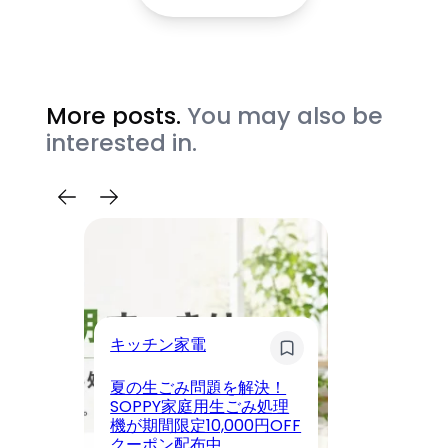
More posts.
You may also be
interested in.
ス
キッチン家電
KE
夏の生ごみ問題を解決！
T
SOPPY家庭用生ごみ処理
ア
機が期間限定10,000円OFF
プ
クーポン配布中
豪