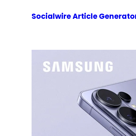
内
容
Socialwire Article Generat
を
ス
キ
ッ
プ