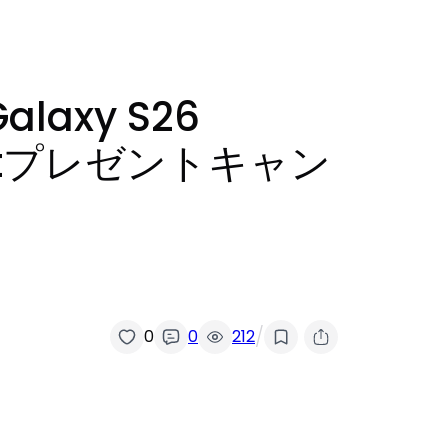
axy S26
0ptプレゼントキャン
/
0
0
212