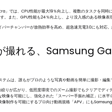
26 Ultra」では、CPU性能が最大19％向上し、複数のタスクを
支えます。また、GPU性能も24％向上し、より没入感のある映
パーチャンバーが放熱効率を高め、超急速充電3.0にも対応。
れる、Samsung Ga
のカメラシステムは、誰もがプロのような写真や動画を簡単に撮影・
a」では、カメラの絞りが広がり、低照度環境でのズーム撮影でもクリア
な映像を可能にし、強化された「スーパー手振れ補正」に水平
制作を可能にするプロ向け動画規格「APV」にもSamsung 