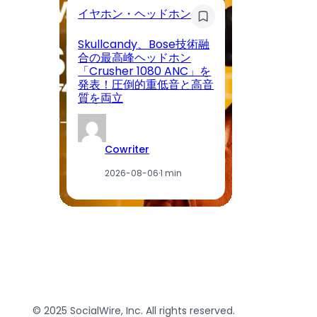
イヤホン・ヘッドホン
キ
Skullcandy、Bose技術融
合の最高峰ヘッドホン
テ
「Crusher 1080 ANC」を
念
発表！圧倒的重低音と高音
ッ
質を両立
2
Cowriter
2026-08-06
·
1 min
© 2025 SocialWire, Inc. All rights reserved.