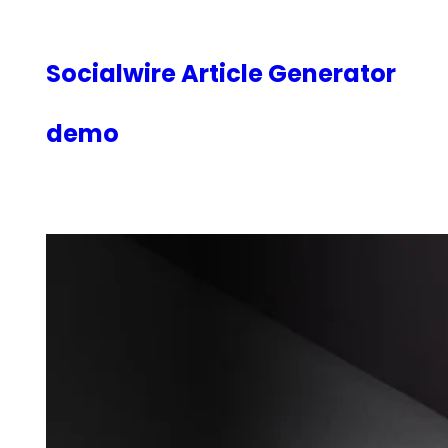
内
容
を
Socialwire Article Generator
ス
キ
demo
ッ
プ