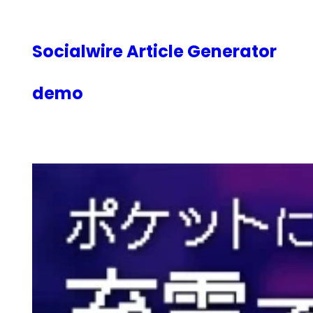
内
容
を
Socialwire Article Generator
ス
キ
demo
ッ
プ