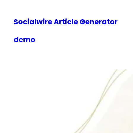
内
容
を
Socialwire Article Generator
ス
キ
demo
ッ
プ