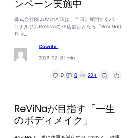
ンペーン実施中
株式会社REJUVENATEは、全国に展開するパー
ソナルジムReViNaの79店舗目となる「ReViNa伊
丹店…
Cowriter
2026-02-21
·
1 min
/
0
0
224
ReViNaが目指す「一生
のボディメイク」
ReViNaは、単に体重を減らすだけでなく、健康