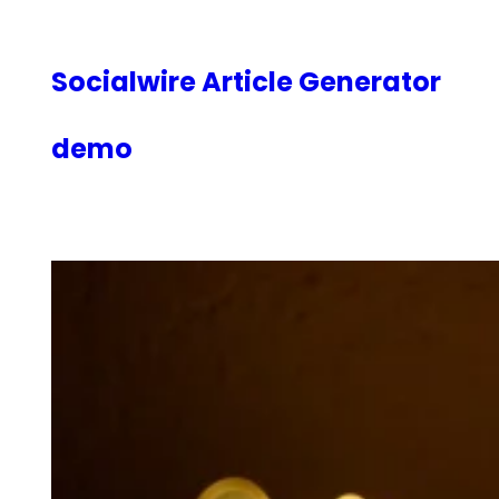
内
容
を
Socialwire Article Generator
ス
キ
demo
ッ
プ