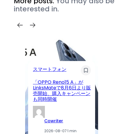
More posts.
You may also be
interested in.
カ
スマートフォン
P
「OPPO Reno15 A」が
動
LinksMateで8月6日より販
4.
売開始、購入キャンペーン
4
も同時開催
を
Cowriter
2026-08-07
·
1 min