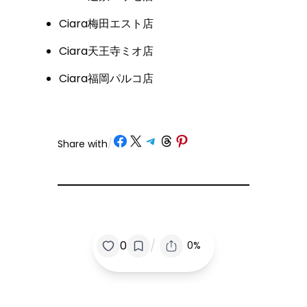
Ciara梅田エスト店
Ciara天王寺ミオ店
Ciara福岡パルコ店
Share on Facebook
Share on X
Share on Telegram
Share on Threads
Share on Pinterest
Share with
/
/
0
0%