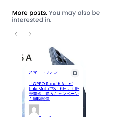
More posts.
You may also be
interested in.
カ
スマートフォン
P
「OPPO Reno15 A」が
動
LinksMateで8月6日より販
4.
売開始、購入キャンペーン
4
も同時開催
を