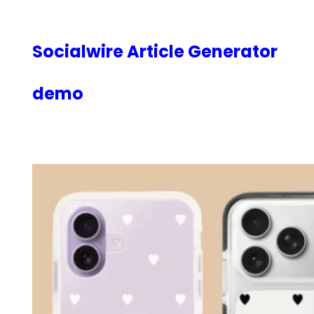
内
容
を
Socialwire Article Generator
ス
キ
demo
ッ
プ