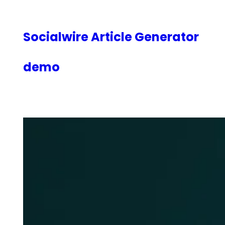
内
容
を
Socialwire Article Generator
ス
キ
demo
ッ
プ