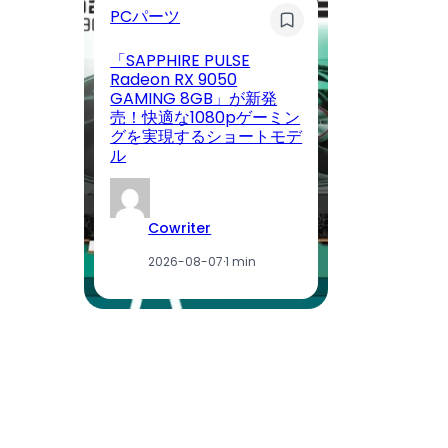
PCパーツ
ウ
「SAPPHIRE PULSE
Radeon RX 9050
GAMING 8GB」が新発
V
売！快適な1080pゲーミン
P
グを実現するショートモデ
ン
ル
記
Cowriter
2026-08-07
·
1 min