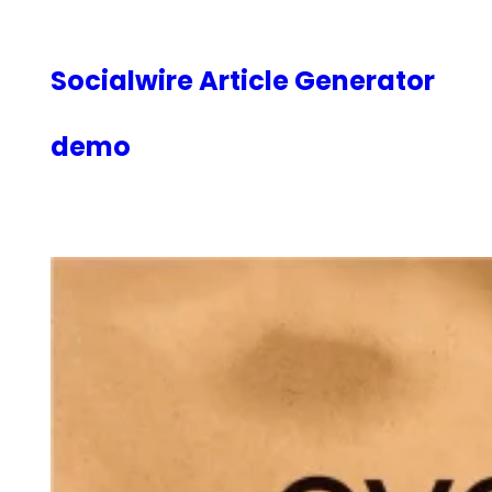
内
容
を
Socialwire Article Generator
ス
キ
demo
ッ
プ