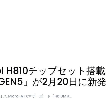
tel H810チップセット搭載
 GEN5」が2月20日に新
載したMicro-ATXマザーボード「H810M K…