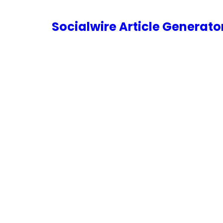
内
容
Socialwire Article Generat
を
ス
キ
ッ
プ