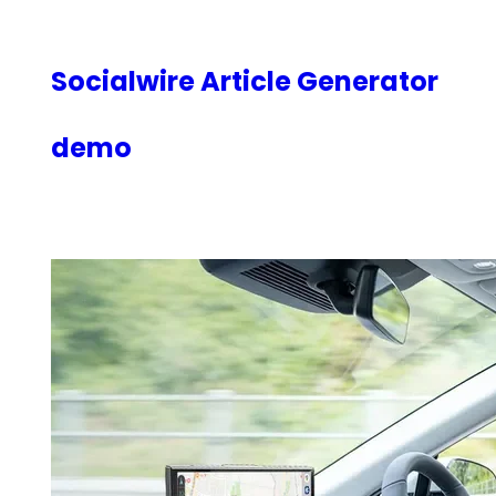
内
容
を
Socialwire Article Generator
ス
キ
demo
ッ
プ