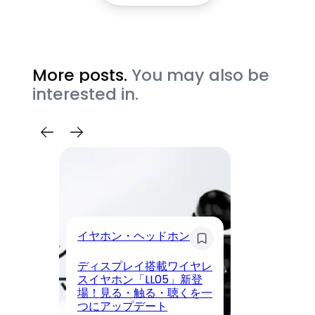
More posts.
You may also be
interested in.
イ
イヤホン・ヘッドホン
Li
ディスプレイ搭載ワイヤレ
C
スイヤホン「LL05」新登
場
場！見る・触る・聴くを一
付
つにアップデート
利