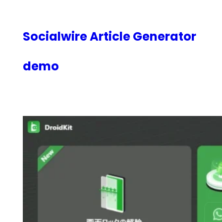
内
容
を
Socialwire Article Generator
ス
キ
demo
ッ
プ