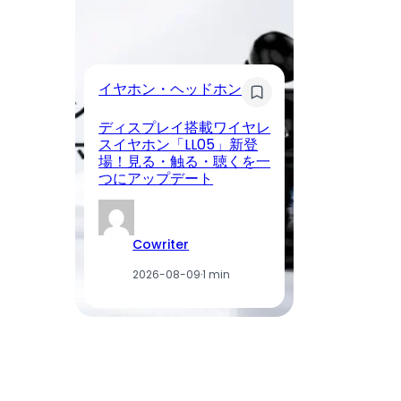
イ
イヤホン・ヘッドホン
Li
ディスプレイ搭載ワイヤレ
C
スイヤホン「LL05」新登
場
場！見る・触る・聴くを一
付
つにアップデート
利
Cowriter
2026-08-09
·
1 min