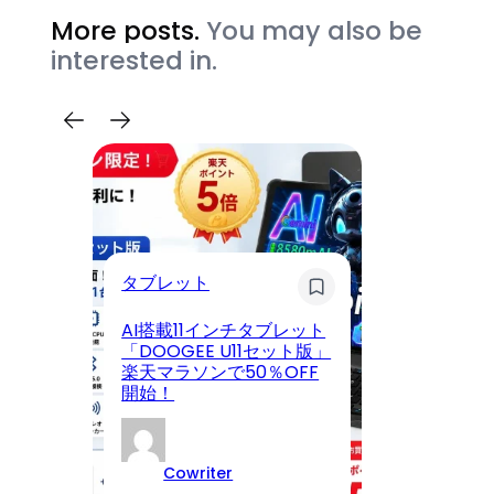
More posts.
You may also be
interested in.
タブレット
マ
AI搭載11インチタブレット
パ
「DOOGEE U11セット版」
波
楽天マラソンで50％OFF
プ
開始！
を
Cowriter