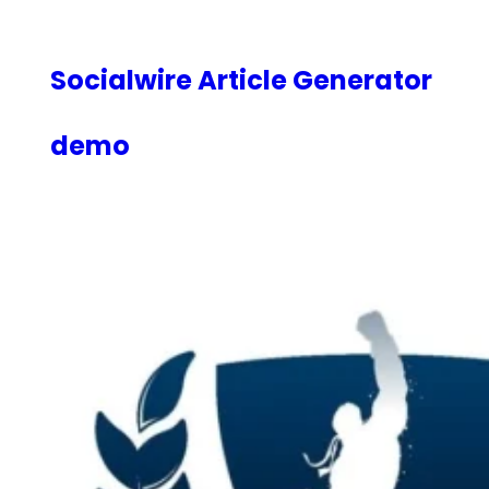
内
容
を
Socialwire Article Generator
ス
キ
demo
ッ
プ