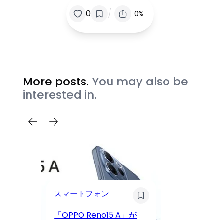
/
0
0%
More posts.
You may also be
interested in.
カ
スマートフォン
P
「OPPO Reno15 A」が
動