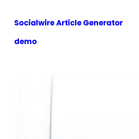
内
容
を
Socialwire Article Generator
ス
キ
demo
ッ
プ