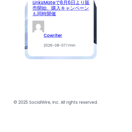
LinksMateで8月6日より販
4.
売開始、購入キャンペーン
4
も同時開催
を
Cowriter
2026-08-07
·
1 min
© 2025 SocialWire, Inc. All rights reserved.