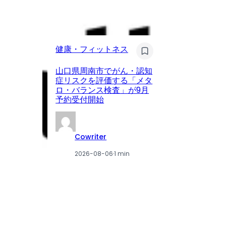
健
健康・フィットネス
眼
山口県周南市でがん・認知
ア
症リスクを評価する「メタ
が
ロ・バランス検査」が9月
を
予約受付開始
載
Cowriter
2026-08-06
·
1 min