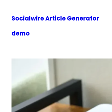
内
容
を
Socialwire Article Generator
ス
キ
demo
ッ
プ