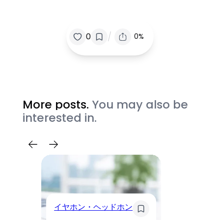
/
0
0%
More posts.
You may also be
interested in.
イヤホン・ヘッドホン
モ