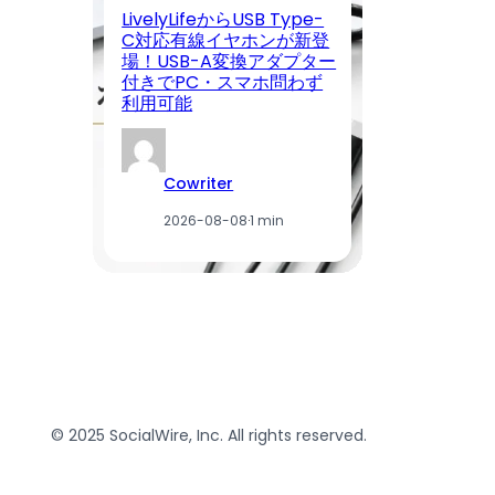
LivelyLifeからUSB Type-
【
C対応有線イヤホンが新登
く
場！USB-A変換アダプター
ン
付きでPC・スマホ問わず
日
利用可能
ー
Cowriter
2026-08-08
·
1 min
© 2025 SocialWire, Inc. All rights reserved.