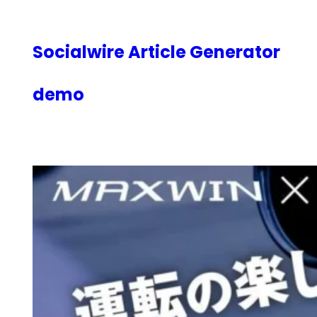
内
容
を
Socialwire Article Generator
ス
キ
demo
ッ
プ