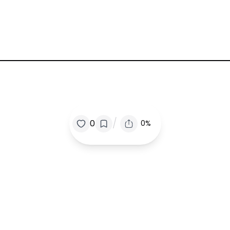
/
0
0%