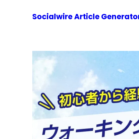
内
容
Socialwire Article Generat
を
ス
キ
ッ
プ