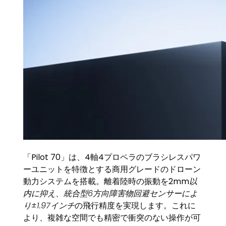
「Pilot 70」は、4軸4プロペラのブラシレスパワ
ーユニットを特徴とする商用グレードのドローン
動力システムを搭載。離着陸時の振動を2mm
以
内に抑え、統合型6方向障害物回避センサーによ
り±1.97インチ
の飛行精度を実現します。これに
より、複雑な空間でも精密で衝突のない操作が可