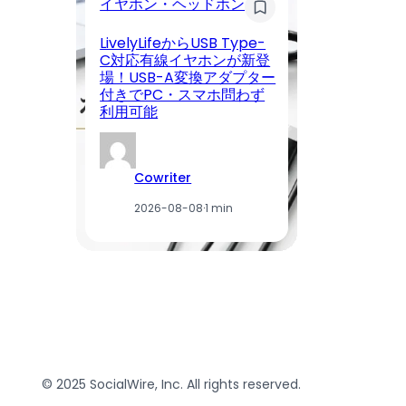
イヤホン・ヘッドホン
モ
LivelyLifeからUSB Type-
【
C対応有線イヤホンが新登
く
場！USB-A変換アダプター
ン
付きでPC・スマホ問わず
日
利用可能
ー
Cowriter
2026-08-08
·
1 min
© 2025 SocialWire, Inc. All rights reserved.