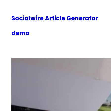
内
容
を
Socialwire Article Generator
ス
キ
demo
ッ
プ