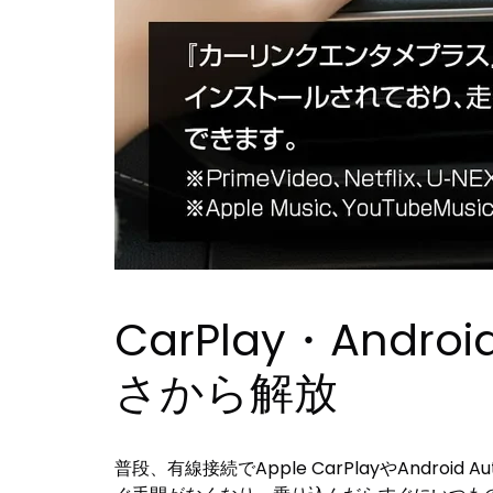
CarPlay・And
さから解放
普段、有線接続でApple CarPlayやAnd