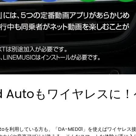
roid Autoもワイヤレ
roid Autoを利用している方も、「DA-MED01」を使えばワ