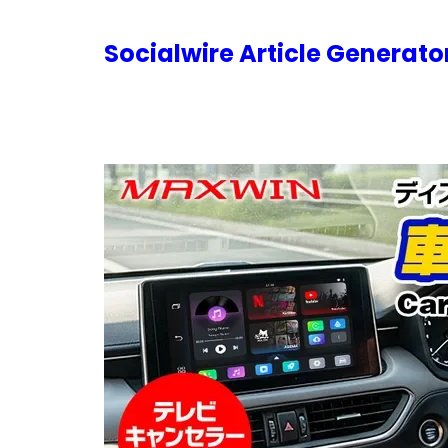
内
容
Socialwire Article Generat
を
ス
キ
ッ
プ