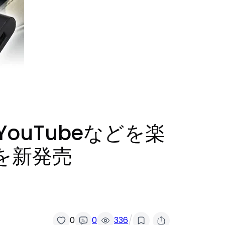
ouTubeなどを楽
を新発売
/
0
0
336