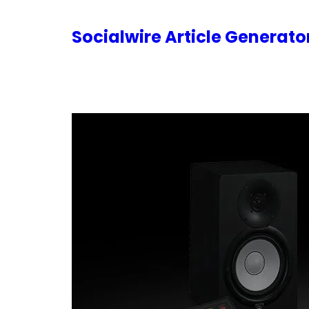
内
容
Socialwire Article Generat
を
ス
キ
ッ
プ