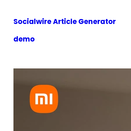
内
容
を
Socialwire Article Generator
ス
キ
demo
ッ
プ