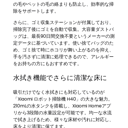
の毛やペットの毛の絡まりも防止し、効率的な掃
除をサポートします。
さらに、ゴミ収集ステーションが付属しており、
掃除完了後にゴミを自動で収集。大容量ダストバ
ッグは、最長90日間交換不要というメーカーの測
定データに基づいています。使い捨てバッグのた
め、ゴミ捨て時にホコリが舞い上がるのを抑え、
手を汚さずに清潔に処理できるので、アレルギー
をお持ちの方にもおすすめです。
水拭き機能でさらに清潔な床に
吸引だけでなく水拭きにも対応しているのが
「Xiaomi ロボット掃除機 H40」の大きな魅力。
210mLの水タンクを搭載し、Xiaomi Homeアプ
リから3段階の水量設定が可能です。均一な水流
で拭き上げるため、様々な床材や汚れに対応し、
床をより清潔に保てます。