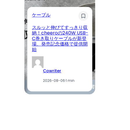
ケーブル
健
スルッと伸びてすっきり収
納！cheeroの240W USB-
タ
C巻き取りケーブルが新登
ス
場、発売記念価格で提供開
鮮
始
ト
Cowriter
2026-08-06
·
1 min