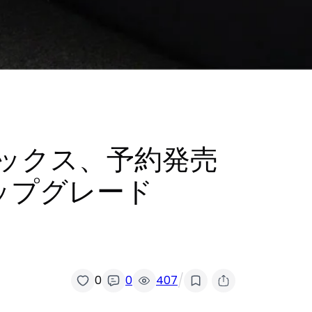
ボックス、予約発売
ップグレード
/
0
0
407