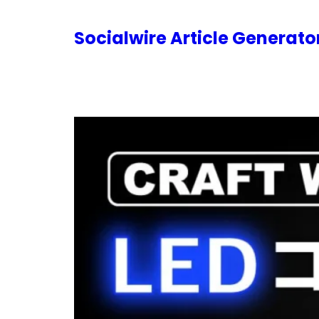
内
容
Socialwire Article Generat
を
ス
キ
ッ
プ