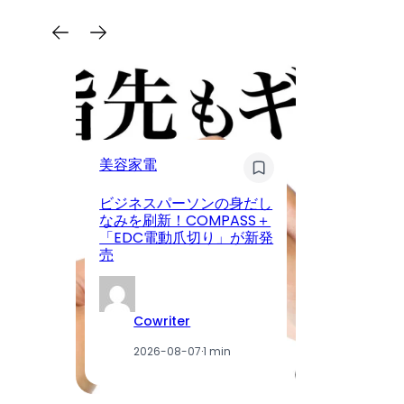
タ
美容家電
A
ー
ビジネスパーソンの身だし
「i
なみを刷新！COMPASS＋
を
「EDC電動爪切り」が新発
間
売
催
Cowriter
2026-08-07
·
1 min