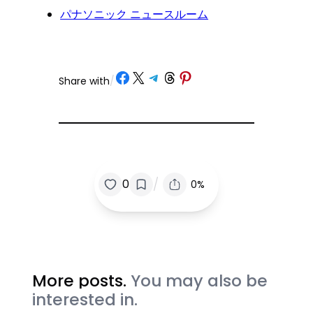
パナソニック ニュースルーム
Share on Facebook
Share on X
Share on Telegram
Share on Threads
Share on Pinterest
Share with
/
/
0
0%
More posts.
You may also be
interested in.