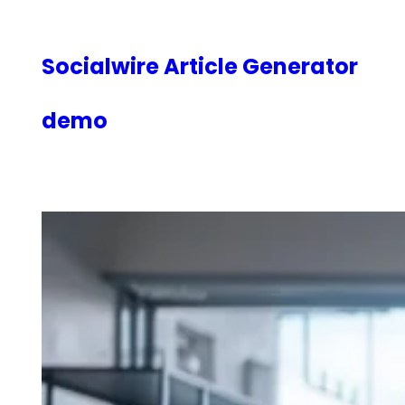
内
容
を
Socialwire Article Generator
ス
キ
demo
ッ
プ