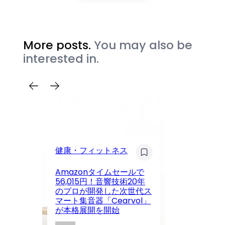
More posts.
You may also be
interested in.
タ
健康・フィットネス
【
Amazonタイムセールで
催
56,015円！音響技術20年
A
のプロが開発した次世代ス
イ
マート集音器「Cearvol」
3
が本格展開を開始
場