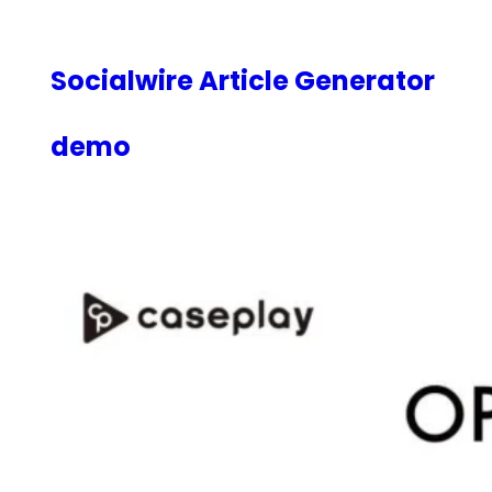
内
容
を
Socialwire Article Generator
ス
キ
demo
ッ
プ