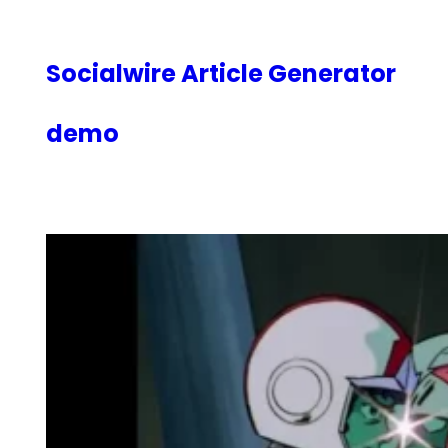
内
容
を
Socialwire Article Generator
ス
キ
demo
ッ
プ