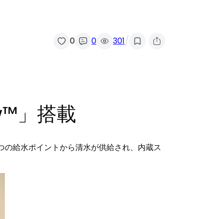
/
0
0
301
w™」搭載
です。8つの給水ポイントから清水が供給され、内蔵ス