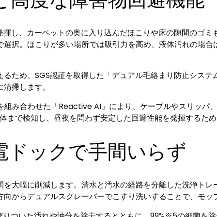
引力を発揮し、カーペットの奥に入り込んだほこりや床の隙間のゴミも強
で選択。ほこりが多い場所では吸引力を高め、液体汚れの場合
。
ため、SGS認証を取得した「デュアル毛絡まり防止システム」を
に清掃します。
組み合わせた「Reactive AI」により、ケーブルやスリッ
な物体まで検知し、昼夜を問わず安定した回避性能を発揮するた
電ドックで手間いらず
間を大幅に削減します。清水と汚水の経路を分離した洗浄トレ
方向からデュアルスクレーパーでこすり洗いすることで、モッ
びりついた汚れや油分を除去するとともに、99%※5の細菌を