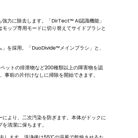
力に除去します。「DirTect™ AI認識機能」
はモップ専用モードに切り替えてサイドブラシと
採用。「DuoDivide™メインブラシ」と、
パ、ペットの排泄物など200種類以上の障害物を認
め、事前の片付けなしに掃除を開始できます。
ーにより、二次汚染を防ぎます。本体がドックに
プを清潔に保ちます。
除去します。洗浄後は55℃の温風で乾燥させるた