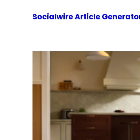
内
容
Socialwire Article Generat
を
ス
キ
ッ
プ