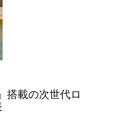
w™」搭載の次世代ロ
表