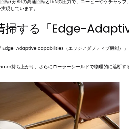
0回転/分※1の高速回転と15Nの圧力で、コーヒーやケチャ
率を実現しています。
「Edge-Adaptive c
e-Adaptive capabilities（エッジアダプティブ
15mm持ち上がり、さらにローラーシールドで物理的に遮断す