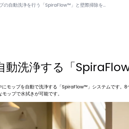
ップの自動洗浄を行う「SpiraFlow™」と壁際掃除を…
洗浄する「SpiraFlo
は、掃除中にモップを自動で洗浄する「SpiraFlow™」システム
なモップで水拭きが可能です。