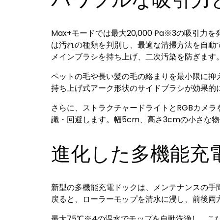
Max+モードでは最大20,000 Pa※3の吸
は汚れの種類を判別し、最適な清掃方法を自動
メインブラシを持ち上げ、二次汚染を防ぎます
ペットの毛や長い髪の毛の絡まりを最小限に抑える
持ち上げ式アーク形状のサイドブラシが効果的
さらに、ストラクチャードライトとRGBカメラを
識・回避します。幅5cm、高さ3cmの小さ
進化した多機能充
新型の多機能充電ドックは、メンテナンスの手
戻ると、ローラーモップを清水に浸し、前後両
最大75℃※4の温水でモップを自動洗浄し、こ