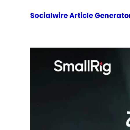
内
容
Socialwire Article Generat
を
ス
キ
ッ
プ