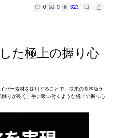
/
0
0
323
追求した極上の握り心
ファイバー素材を採用することで、従来の基本版ケ
、肌触りが良く、手に吸い付くような極上の握り心