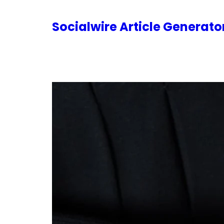
内
容
Socialwire Article Generat
を
ス
キ
ッ
プ