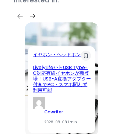
イヤホン・ヘッドホン
モ
LivelyLifeからUSB Type-
【
C対応有線イヤホンが新登
く
場！USB-A変換アダプター
ン
付きでPC・スマホ問わず
日
利用可能
ー
Cowriter
2026-08-08
·
1 min