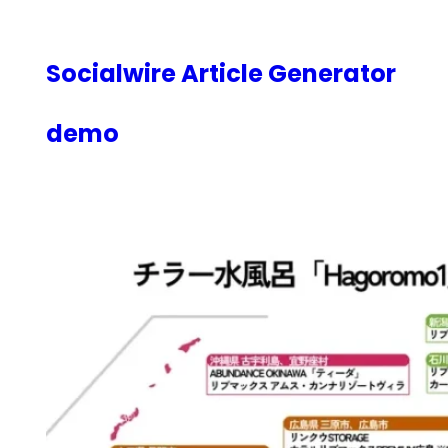
内
容
を
Socialwire Article Generator
ス
キ
demo
ッ
プ