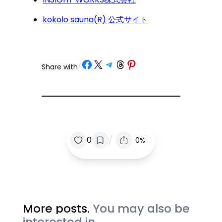
kokolo sauna(R) 公式サイト
Share on Facebook
Share on X
Share on Telegram
Share on Threads
Share on Pinterest
Share with
/
/
0
0%
More posts.
You may also be
interested in.