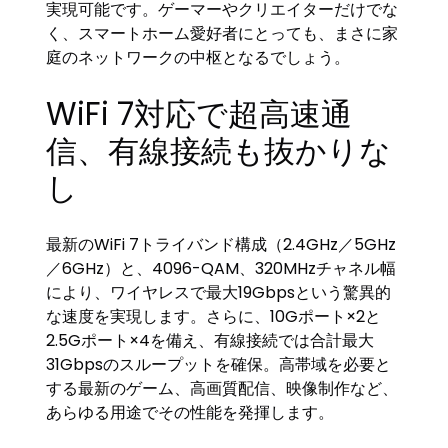
実現可能です。ゲーマーやクリエイターだけでな
く、スマートホーム愛好者にとっても、まさに家
庭のネットワークの中枢となるでしょう。
WiFi 7対応で超高速通
信、有線接続も抜かりな
し
最新のWiFi 7トライバンド構成（2.4GHz／5GHz
／6GHz）と、4096-QAM、320MHzチャネル幅
により、ワイヤレスで最大19Gbpsという驚異的
な速度を実現します。さらに、10Gポート×2と
2.5Gポート×4を備え、有線接続では合計最大
31Gbpsのスループットを確保。高帯域を必要と
する最新のゲーム、高画質配信、映像制作など、
あらゆる用途でその性能を発揮します。