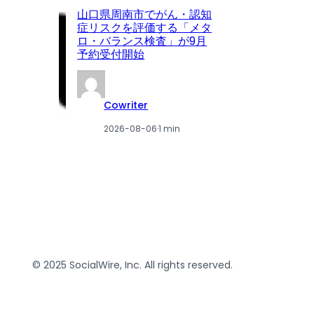
眼
山口県周南市でがん・認知
ア
症リスクを評価する「メタ
が
ロ・バランス検査」が9月
を
予約受付開始
載
Cowriter
2026-08-06
·
1 min
© 2025 SocialWire, Inc. All rights reserved.