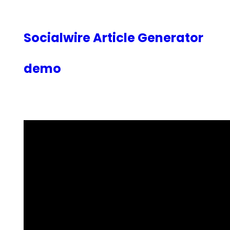
内
容
を
Socialwire Article Generator
ス
キ
demo
ッ
プ