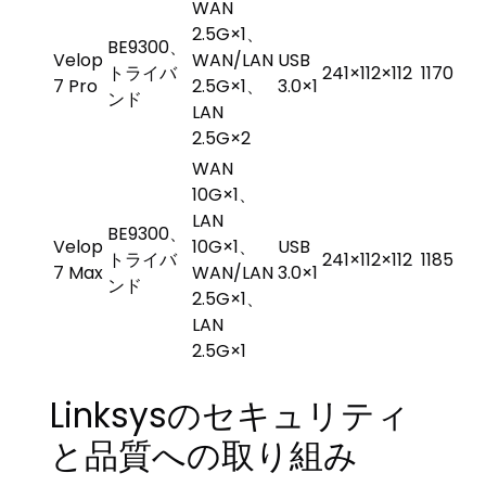
WAN
2.5G×1、
BE9300、
Velop
WAN/LAN
USB
トライバ
241×112×112
1170
7 Pro
2.5G×1、
3.0×1
ンド
LAN
2.5G×2
WAN
10G×1、
LAN
BE9300、
Velop
10G×1、
USB
トライバ
241×112×112
1185
7 Max
WAN/LAN
3.0×1
ンド
2.5G×1、
LAN
2.5G×1
Linksysのセキュリティ
と品質への取り組み