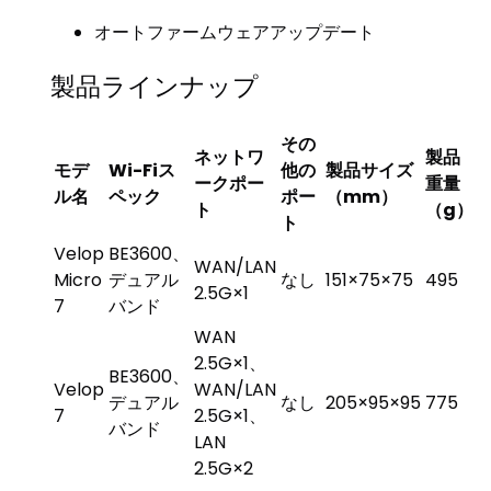
オートファームウェアアップデート
製品ラインナップ
その
ネットワ
製品
モデ
Wi-Fiス
他の
製品サイズ
ークポー
重量
ル名
ペック
ポー
（mm）
ト
（g）
ト
Velop
BE3600、
WAN/LAN
Micro
デュアル
なし
151×75×75
495
2.5G×1
7
バンド
WAN
2.5G×1、
BE3600、
Velop
WAN/LAN
デュアル
なし
205×95×95
775
7
2.5G×1、
バンド
LAN
2.5G×2