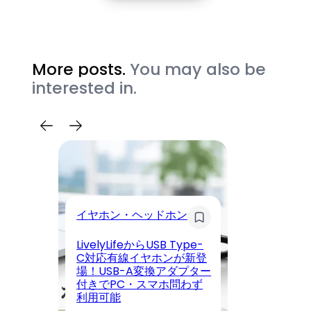
More posts.
You may also be
interested in.
イヤホン・ヘッドホン
モ
LivelyLifeからUSB Type-
【
C対応有線イヤホンが新登
く
場！USB-A変換アダプター
ン
付きでPC・スマホ問わず
日
利用可能
ー