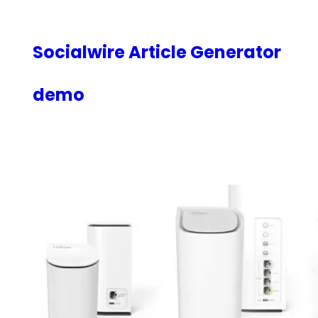
内
容
を
Socialwire Article Generator
ス
キ
demo
ッ
プ