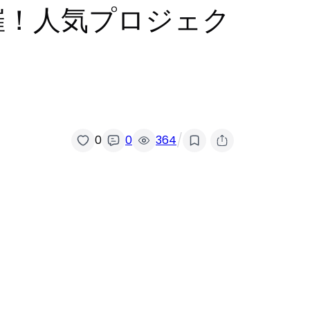
催！人気プロジェク
/
0
0
364