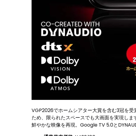
VGP2026でホームシアター大賞を含む3冠を
ため、限られたスペースでも大画面を実現します。自
鮮やかな映像を再現。Google TV 5.0とDY