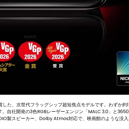
受賞した、次世代フラッグシップ超短焦点モデルです。わずか約1
社開発の3色RGBレーザーエンジン「MALC 3.0」と365
NAUDIO製スピーカー、Dolby Atmos対応で、映画館のよう