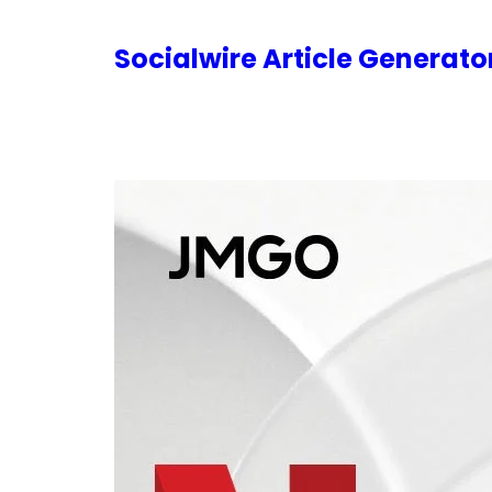
内
容
Socialwire Article Generat
を
ス
キ
ッ
プ