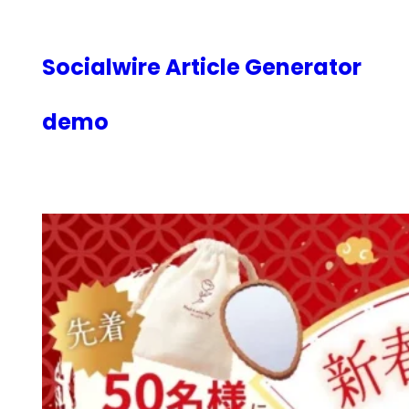
内
容
を
Socialwire Article Generator
ス
キ
demo
ッ
プ