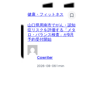
健
健康・フィットネス
眼
山口県周南市でがん・認知
ア
症リスクを評価する「メタ
が
ロ・バランス検査」が9月
を
予約受付開始
載
Cowriter
2026-08-06
·
1 min