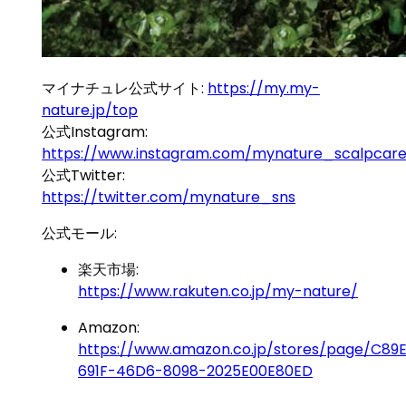
マイナチュレ公式サイト:
https://my.my-
nature.jp/top
公式Instagram:
https://www.instagram.com/mynature_scalpcare_
公式Twitter:
https://twitter.com/mynature_sns
公式モール:
楽天市場:
https://www.rakuten.co.jp/my-nature/
Amazon:
https://www.amazon.co.jp/stores/page/C89
691F-46D6-8098-2025E00E80ED