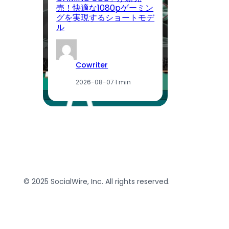
売！快適な1080pゲーミン
P
グを実現するショートモデ
ン
ル
記
Cowriter
2026-08-07
·
1 min
© 2025 SocialWire, Inc. All rights reserved.