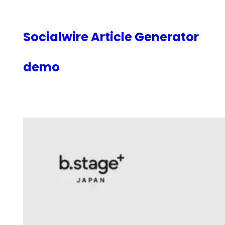
内
容
を
Socialwire Article Generator
ス
キ
demo
ッ
プ