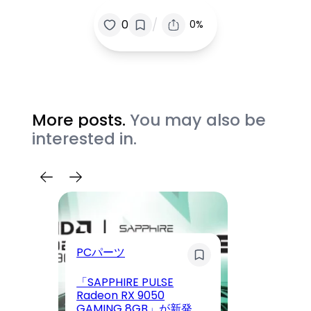
/
0
0%
More posts.
You may also be
interested in.
PCパーツ
ウ
「SAPPHIRE PULSE
Radeon RX 9050
GAMING 8GB」が新発
V