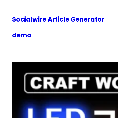
内
容
を
Socialwire Article Generator
ス
キ
demo
ッ
プ