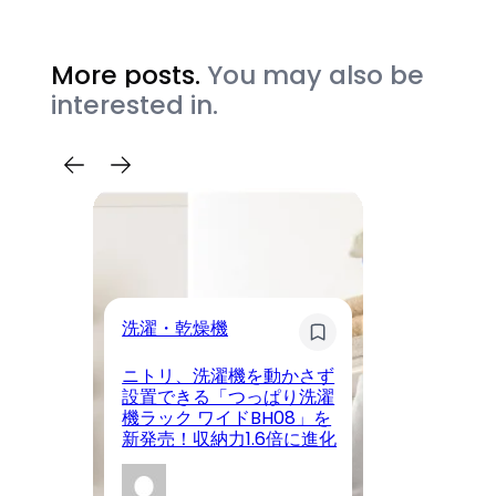
More posts.
You may also be
interested in.
カ
洗濯・乾燥機
D
遠
ニトリ、洗濯機を動かさず
本
設置できる「つっぱり洗濯
本
機ラック ワイドBH08」を
ッ
新発売！収納力1.6倍に進化
ラ