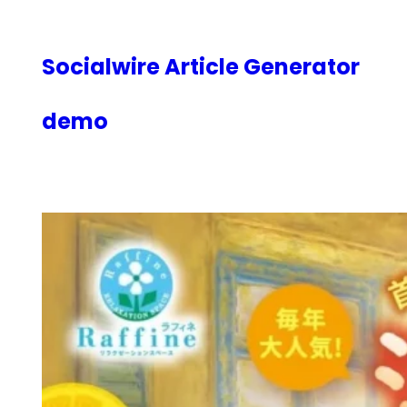
内
容
を
Socialwire Article Generator
ス
キ
demo
ッ
プ