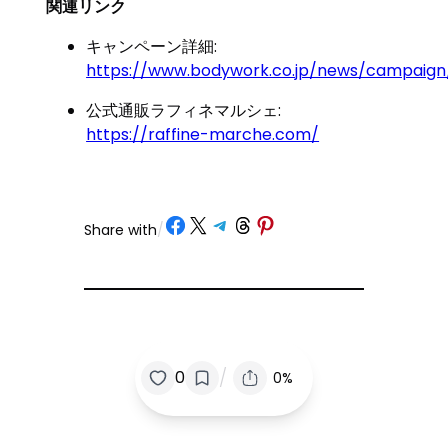
関連リンク
キャンペーン詳細:
https://www.bodywork.co.jp/news/campaign
公式通販ラフィネマルシェ:
https://raffine-marche.com/
Share on Facebook
Share on X
Share on Telegram
Share on Threads
Share on Pinterest
Share with
/
/
0
0%