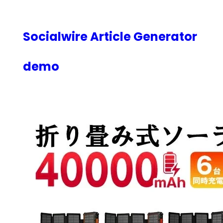
内
容
を
Socialwire Article Generator
ス
キ
demo
ッ
プ