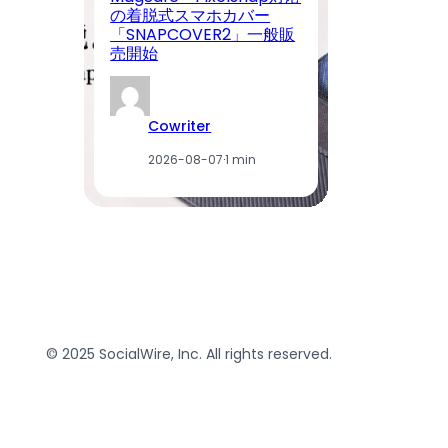
の着脱式スマホカバー
京
「SNAPCOVER2」一般販
M
売開始
豊
Cowriter
2026-08-07
·
1 min
© 2025 SocialWire, Inc. All rights reserved.