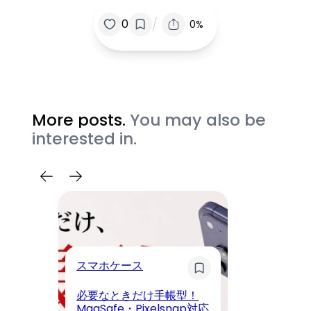
/
0
0%
More posts.
You may also be
interested in.
スマホケース
A
必要なときだけ手帳型！
ハ
MagSafe・Pixelsnap対応
プ