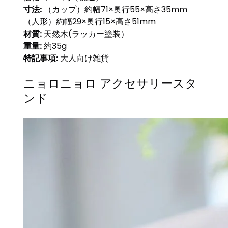
寸法:
（カップ）約幅71×奥行55×高さ35mm
（人形）約幅29×奥行15×高さ51mm
材質:
天然木(ラッカー塗装）
重量:
約35g
特記事項:
大人向け雑貨
ニョロニョロ アクセサリースタ
ンド