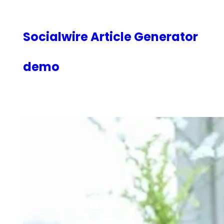
内
容
を
Socialwire Article Generator
ス
キ
demo
ッ
プ