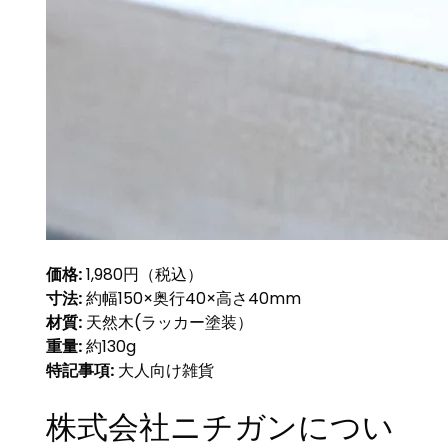
価格:
1,980円（税込）
寸法:
約幅150×奥行40×高さ40mm
材質:
天然木(ラッカー塗装）
重量:
約130g
特記事項:
大人向け雑貨
株式会社ニチガンについ