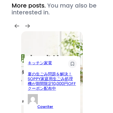
More posts.
You may also be
interested in.
ス
キッチン家電
KE
夏の生ごみ問題を解決！
T
SOPPY家庭用生ごみ処理
ア
機が期間限定10,000円OFF
プ
クーポン配布中
豪
Cowriter