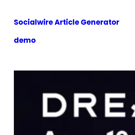
内
容
を
Socialwire Article Generator
ス
キ
demo
ッ
プ