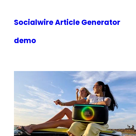
内
容
を
Socialwire Article Generator
ス
キ
demo
ッ
プ