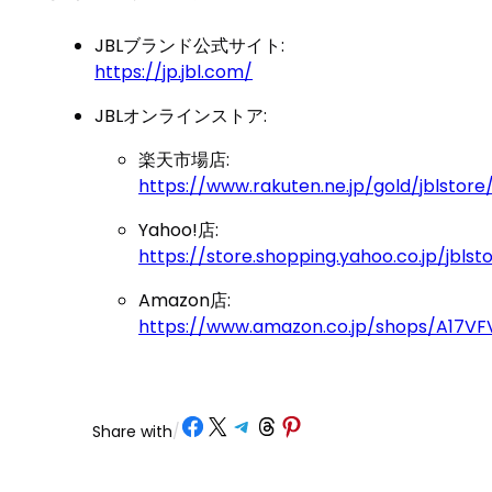
JBLブランド公式サイト:
https://jp.jbl.com/
JBLオンラインストア:
楽天市場店:
https://www.rakuten.ne.jp/gold/jblstore
Yahoo!店:
https://store.shopping.yahoo.co.jp/jblst
Amazon店:
https://www.amazon.co.jp/shops/A17V
Share on Facebook
Share on X
Share on Telegram
Share on Threads
Share on Pinterest
Share with
/