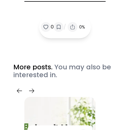
/
0
0%
More posts.
You may also be
interested in.
ス