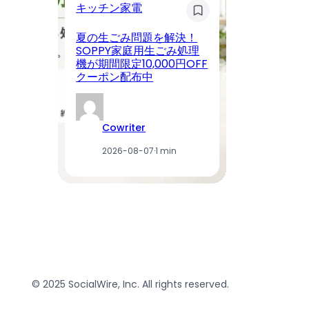
キッチン家電
KE
夏の生ごみ問題を解決！
T
SOPPY家庭用生ごみ処理
ア
機が期間限定10,000円OFF
プ
クーポン配布中
豪
Cowriter
2026-08-07
·
1 min
© 2025 SocialWire, Inc. All rights reserved.