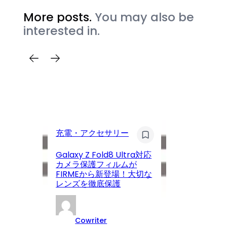
More posts.
You may also be
interested in.
デ
充電・アクセサリー
G
A
Galaxy Z Fold8 Ultra対応
P
カメラ保護フィルムが
新
FIRMEから新登場！大切な
2
レンズを徹底保護
世
Cowriter