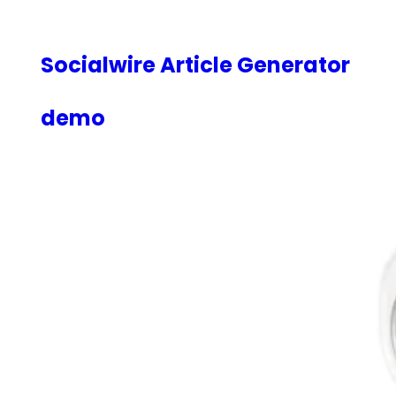
内
容
を
Socialwire Article Generator
ス
キ
demo
ッ
プ