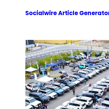
内
容
Socialwire Article Generat
を
ス
キ
ッ
プ