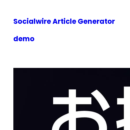
内
容
を
Socialwire Article Generator
ス
キ
demo
ッ
プ