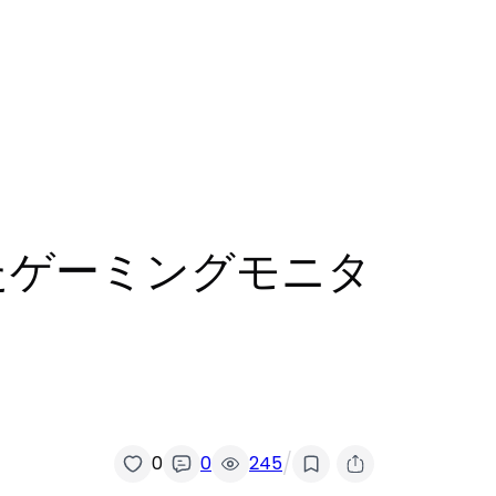
したゲーミングモニタ
/
0
0
245