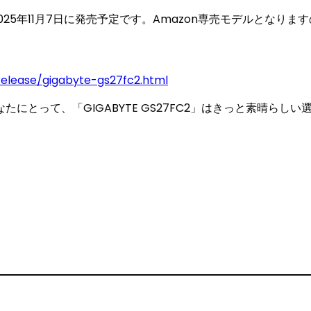
格で2025年11月7日に発売予定です。Amazon専売モデルとなり
release/gigabyte-gs27fc2.html
にとって、「GIGABYTE GS27FC2」はきっと素晴ら