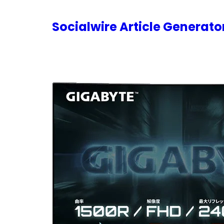
内
容
Socialwire Article Generat
を
ス
キ
ッ
プ