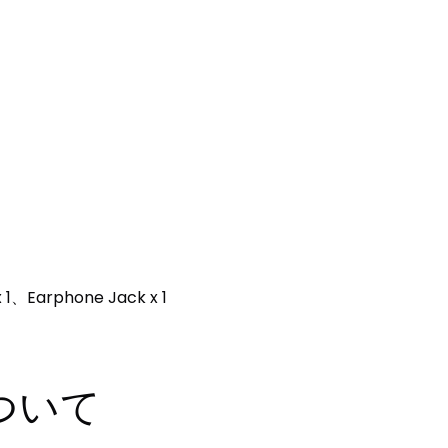
 x 1、Earphone Jack x 1
ついて