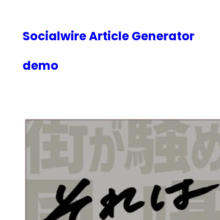
内
容
を
Socialwire Article Generator
ス
キ
demo
ッ
プ