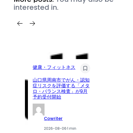
interested in.
健
健康・フィットネス
眼
山口県周南市でがん・認知
ア
症リスクを評価する「メタ
が
ロ・バランス検査」が9月
を
予約受付開始
載
Cowriter
2026-08-06
·
1 min