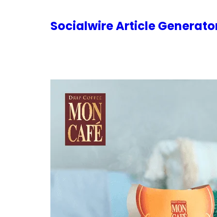
内
容
Socialwire Article Generat
を
ス
キ
ッ
プ