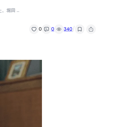
。堀田 …
/
0
0
340