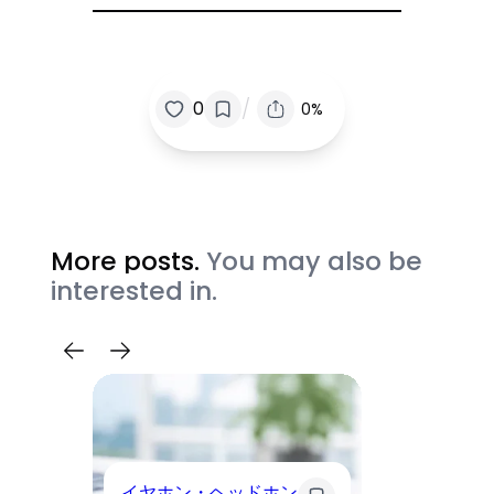
/
0
0%
More posts.
You may also be
interested in.
イヤホン・ヘッドホン
モ