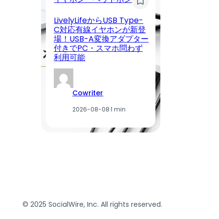
LivelyLifeからUSB Type-
【
C対応有線イヤホンが新登
く
場！USB-A変換アダプター
ン
付きでPC・スマホ問わず
日
利用可能
ー
Cowriter
2026-08-08
·
1 min
© 2025 SocialWire, Inc. All rights reserved.