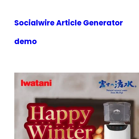
内
容
を
Socialwire Article Generator
ス
キ
demo
ッ
プ