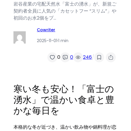
岩谷産業の宅配天然水「富士の湧水」が、新規ご
契約者全員に人気の「カセットフー “スリム”」や
初回のお水2個をプ…
Cowriter
2025-11-01
·
1 min
/
0
0
246
寒い冬も安心！「富士の
湧水」で温かい食卓と豊
かな毎日を
本格的な冬が近づき、温かい飲み物や鍋料理が恋