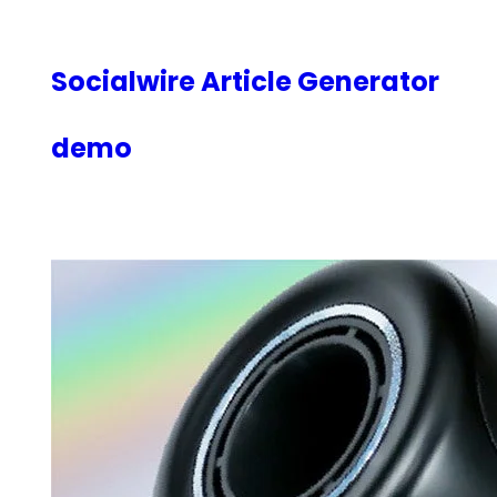
内
容
を
Socialwire Article Generator
ス
キ
demo
ッ
プ