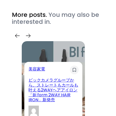
More posts.
You may also be
interested in.
美容家電
キ
ビックカメラグループか
ら、ストレートもカールも
大
叶える2WAYヘアアイロン
N
「BI form 2WAY HAIR
始
IRON」新発売
も