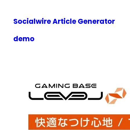
内
容
を
Socialwire Article Generator
ス
キ
demo
ッ
プ